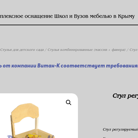
плексное оснащение Школ и Вузов мебелью в Крыму
Стулья для детского сада
/
Стулья комбинированные (массив + фанера)
/ Стул
ь от компании Витан-К соответствует требованиям
Стул ре
Стул регулируемый