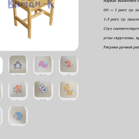
Каркас выполнен и
00 — 1 рост. гр. 
1-3 рост. гр. (выс
Стул соответствуе
углы скруглены, 
Рисунки ручной ра