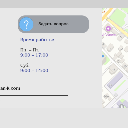
Задать вопрос
Время работы:
Пн. – Пт.
9:00 – 17:00
Суб.
9:00 – 14:00
itan-k.com
!
т
исключительно информационный характер
и ни при
 положениями
Статьи 437 Гражданского кодекса