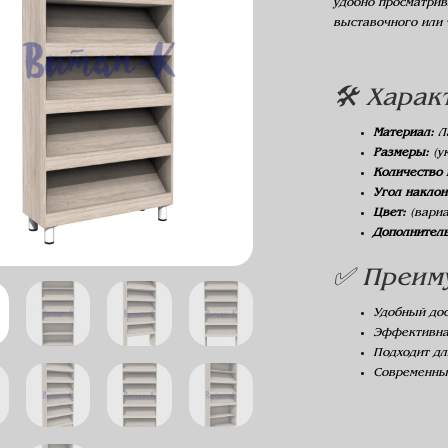
удобно просматрива
выставочного или
🛠️ Хара
Материал:
Ла
Размеры:
(у
Количество 
Угол наклон
Цвет:
(вариа
Дополнитель
✅ Преим
Удобный дос
Эффективна
Подходит дл
Современны