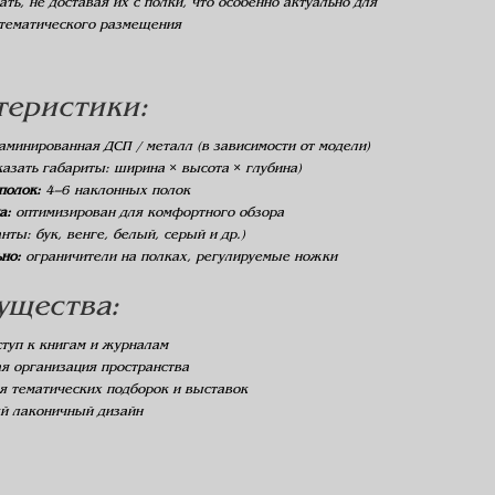
ть, не доставая их с полки, что особенно актуально для
 тематического размещения
ктеристики:
минированная ДСП / металл (в зависимости от модели)
казать габариты: ширина × высота × глубина)
полок:
4–6 наклонных полок
а:
оптимизирован для комфортного обзора
нты: бук, венге, белый, серый и др.)
но:
ограничители на полках, регулируемые ножки
ущества:
туп к книгам и журналам
я организация пространства
я тематических подборок и выставок
й лаконичный дизайн