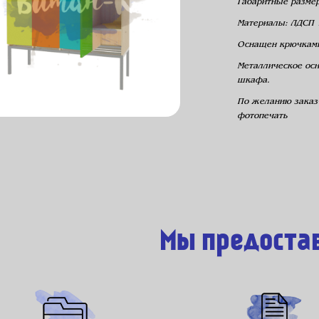
Габаритные разме
Материалы: ЛДСП 
Оснащен крючками
Металлическое осн
шкафа.
По желанию заказ
фотопечать
Мы предоста