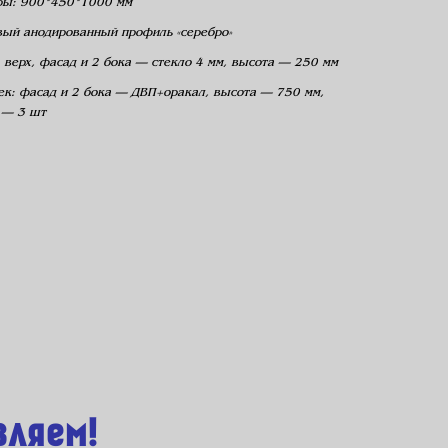
ры: 900*450*1000 мм
вый анодированный профиль «серебро»
 верх, фасад и 2 бока — стекло 4 мм, высота — 250 мм
ек: фасад и 2 бока — ДВП+оракал, высота — 750 мм,
 — 3 шт
вляем!