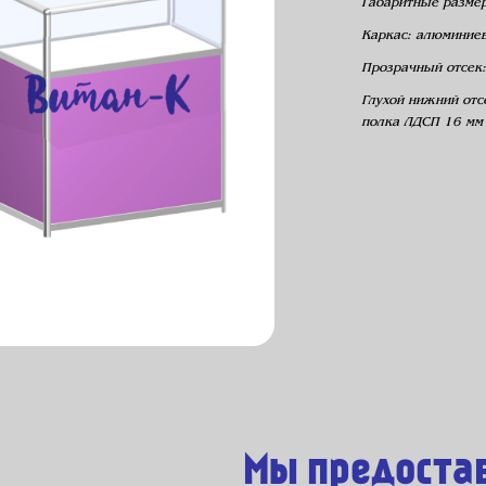
Габаритные разме
Каркас: алюминие
Прозрачный отсек:
Глухой нижний отс
полка ЛДСП 16 мм
Мы предоста