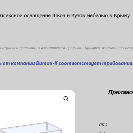
плексное оснащение Школ и Вузов мебелью в Крыму
Витрины и прилавки из алюминиевого профиля
/ Прилавок из алюминиевого 
ь от компании Витан-К соответствует требованиям
Прилаво
ПП-2