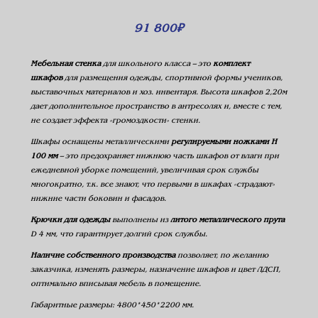
91 800
₽
Мебельная стенка
для школьного класса – это
комплект
шкафов
для размещения одежды, спортивной формы учеников,
выставочных материалов и хоз. инвентаря. Высота шкафов 2,20м
дает дополнительное пространство в антресолях и, вместе с тем,
не создает эффекта «громоздкости» стенки.
Шкафы оснащены металлическими
регулируемыми ножками Н
100 мм
– это предохраняет нижнюю часть шкафов от влаги при
ежедневной уборке помещений, увеличивая срок службы
многократно, т.к. все знают, что первыми в шкафах «страдают»
нижние части боковин и фасадов.
Крючки для одежды
выполнены из
литого металлического прута
D 4 мм, что гарантирует долгий срок службы.
Наличие собственного производства
позволяет, по желанию
заказчика, изменять размеры, назначение шкафов и цвет ЛДСП,
оптимально вписывая мебель в помещение.
Габаритные размеры: 4800*450*2200 мм.