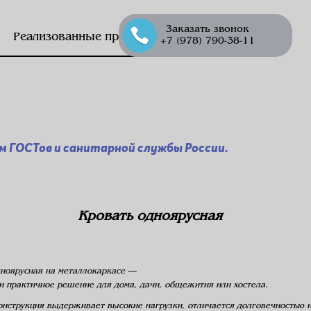
Заказать звонок
Реализованные проекты
+7 (978) 790-38-11
 ГОСТов и санитарной службы России.
Кровать одноярусная
ноярусная на
металлокаркасе
—
и
практичное
решение
для
дома,
дачи,
общежития
или
хостела.
нструкция
выдерживает
высокие
нагрузки,
отличается
долговечностью